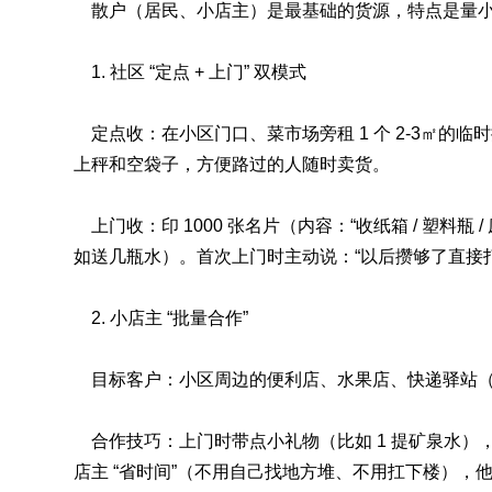
散户（居民、小店主）是最基础的货源，特点是量小但分
1. 社区 “定点 + 上门” 双模式
定点收：在小区门口、菜市场旁租 1 个 2-3㎡的临时摊位
上秤和空袋子，方便路过的人随时卖货。
上门收：印 1000 张名片（内容：“收纸箱 / 塑料
如送几瓶水）。首次上门时主动说：“以后攒够了直接打电
2. 小店主 “批量合作”
目标客户：小区周边的便利店、水果店、快递驿站（
合作技巧：上门时带点小礼物（比如 1 提矿泉水），说
店主 “省时间”（不用自己找地方堆、不用扛下楼），